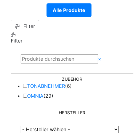
Alle Produkte
Filter
Filter
Suchen
×
ZUBEHÖR
TONABNEHMER
(
6
)
OMNIA
(
29
)
HERSTELLER