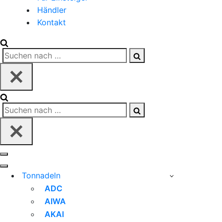
Händler
Kontakt
Suchen
nach …
Suchen
nach …
Navigationsmenü
Navigationsmenü
Tonnadeln
ADC
AIWA
AKAI