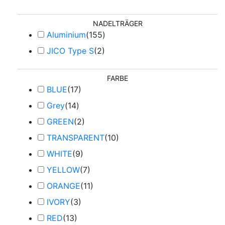
NADELTRÄGER
Aluminium
(
155
)
JICO Type S
(
2
)
FARBE
BLUE
(
17
)
Grey
(
14
)
GREEN
(
2
)
TRANSPARENT
(
10
)
WHITE
(
9
)
YELLOW
(
7
)
ORANGE
(
11
)
IVORY
(
3
)
RED
(
13
)